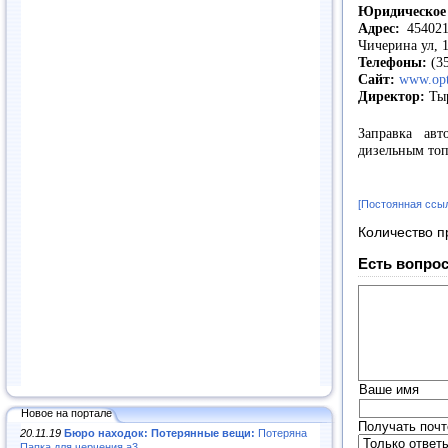
Юридическое 
Адрес:
454021,
Чичерина ул, 
Телефоны:
(35
Сайт:
www.opt
Директор:
Тыр
Заправка ав
дизельным то
[Постоянная ссы
Количество п
Есть вопрос
Ваше имя
Новое на портале
Получать почт
20.11.19
Бюро находок: Потерянные вещи:
Потеряна
Папка для черчения а3