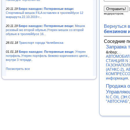
20.11.19
Бюро находок: Потерянные вещи:
Спортивный мешок FILA оставлен в троллейбусе 12
модератором.
маршрута.22.10.2019 г...
Вернуться 
20.11.19
Бюро находок: Потерянные вещи:
Мешок
розовый мо второй обувью.Утерен мешок со второй
бензином 
обувью в троллейбусе 16...
Соседние п
28.01.18
Транспорт города Челябинска
Заправка 
&nbsp;
...
01.01.18
Бюро находок: Потерянные вещи:
Утерян
потрфель.Утерян портфель бежево-коричневого цвета ,
АВТОМОБИЛ
внутри 3 тетради..
СТАНЦИЯ N 1
ГАЗОНАПОЛ
Посмотреть все
(АГНКС-2)
,
А
КОМПРЕССОР
информация
.
Продажа о
Управляю
N.C.OIL (ЭН.
"АВТОСНАБ"