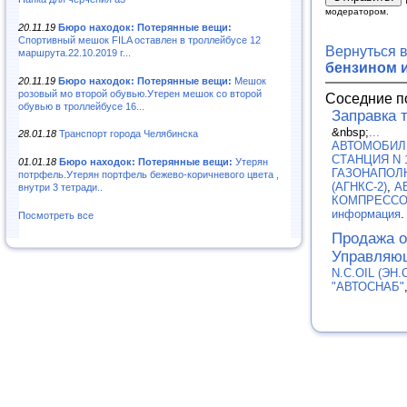
модератором.
20.11.19
Бюро находок: Потерянные вещи:
Спортивный мешок FILA оставлен в троллейбусе 12
Вернуться 
маршрута.22.10.2019 г...
бензином 
20.11.19
Бюро находок: Потерянные вещи:
Мешок
розовый мо второй обувью.Утерен мешок со второй
Соседние п
обувью в троллейбусе 16...
Заправка 
&nbsp;
...
28.01.18
Транспорт города Челябинска
АВТОМОБИЛ
СТАНЦИЯ N 1
01.01.18
Бюро находок: Потерянные вещи:
Утерян
ГАЗОНАПОЛ
потрфель.Утерян портфель бежево-коричневого цвета ,
(АГНКС-2)
,
А
внутри 3 тетради..
КОМПРЕССОР
информация
.
Посмотреть все
Продажа о
Управляю
N.C.OIL (ЭН.
"АВТОСНАБ"