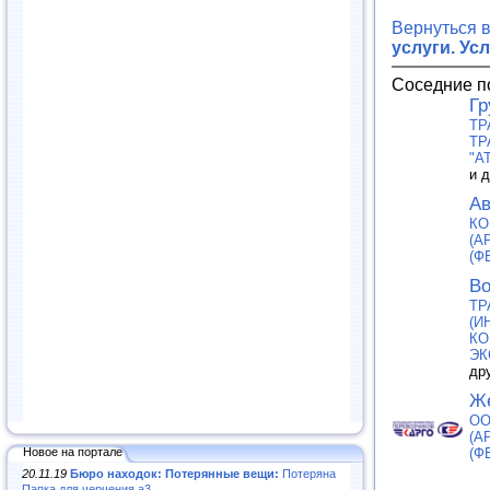
Вернуться 
услуги. Ус
Соседние п
Гр
ТР
ТР
"A
и 
Ав
КО
(А
(Ф
Во
ТР
(И
КО
ЭК
др
Же
ОО
(А
Новое на портале
(Ф
20.11.19
Бюро находок: Потерянные вещи:
Потеряна
Папка для черчения а3