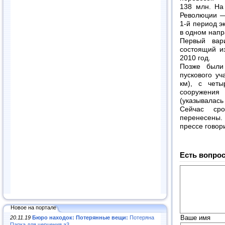
138 млн. На
Революции —
1-й период эк
в одном напр
Первый вари
состоящий из
2010 год.
Позже были
пускового уч
км), с четы
сооружения
(указывалась
Сейчас ср
перенесены.
прессе говор
Есть вопрос
Новое на портале
Ваше имя
20.11.19
Бюро находок: Потерянные вещи:
Потеряна
Папка для черчения а3