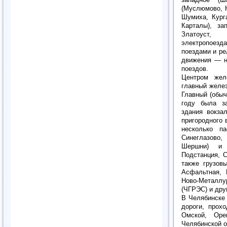
(Муслюмово, Н
Шумиха, Кург
Карталы), за
Златоуст, 
электропоез
поездами и р
движения — н
поездов.
Центром жел
главный желе
Главный (обыч
году была за
здания вокза
пригородного 
несколько па
Синеглазово,
Шершни) и п
Подстанция, С
также грузов
Асфальтная, 
Ново-Металлу
(ЧГРЭС) и дру
В Челябинске
дороги, прох
Омской, Орен
Челябинской о