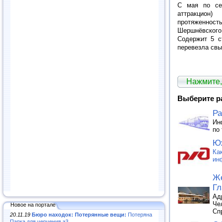
С мая по сен
аттракцион
протяженно
Шершнёвского
Содержит 5 с
перевезла свы
Нажмите,
Выберите р
Ра
Ин
по
Юж
Ка
ин
Же
Г
Ад
Че
Новое на портале
Сп
20.11.19
Бюро находок: Потерянные вещи:
Потеряна
Папка для черчения а3