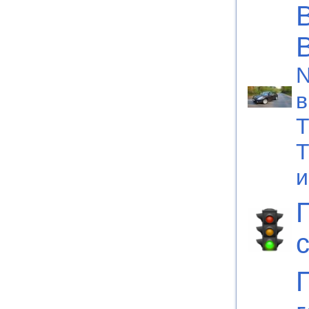
N
в
Т
Т