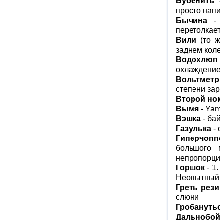
Бубенить
-
просто нап
Бычина
- 
перетолкает
Вили
(то же
заднем кол
Водохлюп
охлаждение
Вольтметр
степени зар
Второй но
Вымя
- Ya
Вэшка
- ба
Газулька
- 
Гиперчопп
большого 
непропорци
Горшок
- 1.
Неопытный 
Греть рези
слюни
Гробануть
Дальнобой