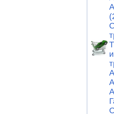
А
(
О
т
Т
и
т
А
А
А
Г
О