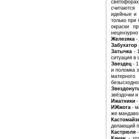
светофорах
считаются
идейные и 
только при
окраски п
нецензурно
Железяка
-
Забухатор
Затычка
- 
ситуация в 
Звездец
- 1
и поломка 
матерного 
безысходно
Звездонут
звёздочки и
Ижатники
-
ИЖжога
- м
же мандавош
Кастомайз
делающий по
Кастрюля
-
Качан
- гол