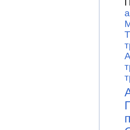
П
а
М
Т
т
А
т
т