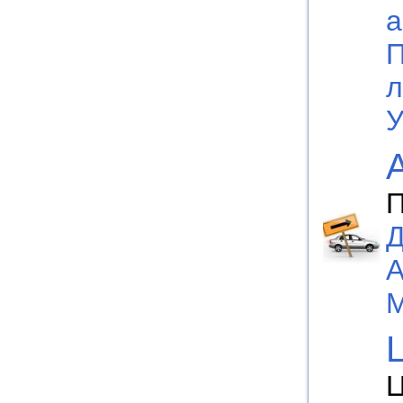
а
П
л
У
П
Д
М
Ц