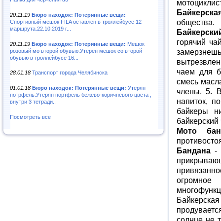
мотоциклист
Байкерска
20.11.19
Бюро находок: Потерянные вещи:
общества.
Спортивный мешок FILA оставлен в троллейбусе 12
маршрута.22.10.2019 г...
Байкерски
горячий ча
20.11.19
Бюро находок: Потерянные вещи:
Мешок
замерзнеш
розовый мо второй обувью.Утерен мешок со второй
обувью в троллейбусе 16...
вытрезвлени
чаем для б
28.01.18
Транспорт города Челябинска
смесь масл
01.01.18
Бюро находок: Потерянные вещи:
Утерян
члены. 5. 
потрфель.Утерян портфель бежево-коричневого цвета ,
напиток, п
внутри 3 тетради..
байкеры н
Посмотреть все
байкерский ч
Мото бан
противосто
Бандана
- 
прикрываю
привязанн
огромное
многофункц
Байкерская
продувается
солнце не т