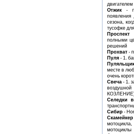
двигателем
Отжик
- пр
появления 
сезона, ко
тусофке для
Проспект
-
полными цв
решений
Прохват
- 
Пуля
- 1. б
Пуляльщи
месте в люб
очень корот
Свеча
- 1. 
воздушной 
КОЗЛЕНИЕ) 
Селедки в
транспортны
Сибир
- Ho
Скамейкер
мотоцикла,
мотоциклы