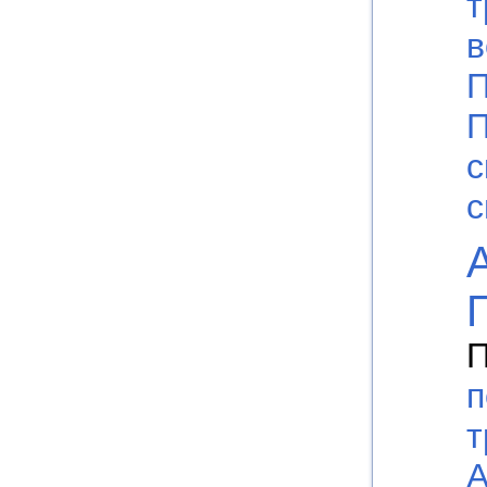
т
в
П
П
с
с
П
п
т
А