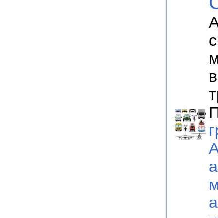
А
с
м
в
т
П
г
А
а
м
а