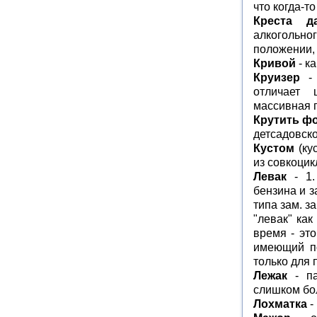
что когда-то
Креста д
алкогольн
положении,
Кривой
- к
Круизер
- 
отличает 
массивная 
Крутить ф
детсадовск
Кустом
(кус
из совкоцик
Левак
- 1.
бензина и 
типа зам. з
"левак" ка
время - эт
имеющий по
только для
Лежак
- па
слишком бо
Лохматка
-