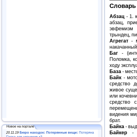
Словарь
Абзац
- 1. 
абзац, при
эвфемизм 
трындец, пин
Агрегат
- м
накачанный 
Баг
- (инте
Поломка, к
ходу эксплу
База
- мест
Байк
- мото
средство д
живое сущес
или кочевни
средство 
перемещени
видения мир
брат.
Байка
- выд
Новое на портале
Байкер
- в
20.11.19
Бюро находок: Потерянные вещи:
Потеряна
Папка для черчения а3