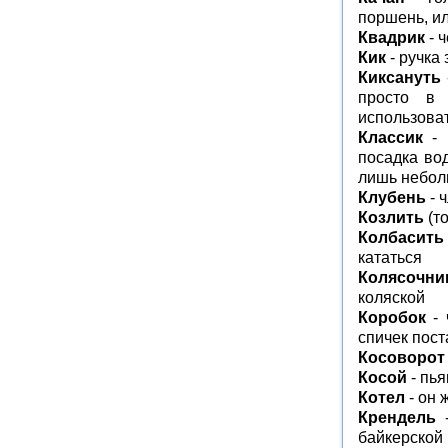
поршень, и
Квадрик
- 
Кик
- ручка 
Киксануть
просто в 
использоват
Классик
- 
посадка во
лишь небол
Клубень
- 
Козлить
(то
Колбасить
кататься
Колясочни
коляской
Коробок
- 
спичек пост
Косоворот
Косой
- пь
Котел
- он 
Крендель
-
байкерской