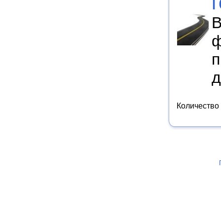
В
ф
п
д
Количество