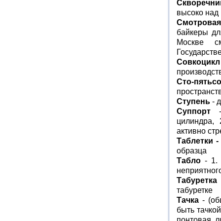
Скворечни
высоко над
Смотровая
байкеры дл
Москве с
Государств
Совкоцикл
производст
Сто-пятьсо
пространст
Ступень
- 
Суппорт
- 
цилиндра, 
активно стр
Таблетки 
образца
Табло
- 1.
неприятного
Табуретка
табуретке
Тачка
- (об
быть тачкой
понтовая, л