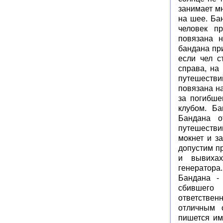
занимает м
на шее. Ба
человек п
повязана н
бандана пр
если чел с
справа, на
путешествий
повязана на
за погибше
клубом. Б
Бандана о
путешестви
мокнет и з
допустим п
и вывихах
генератора.
Бандана - 
сбившего
ответствен
отличным 
пишется им