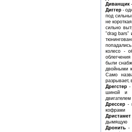
Диванщик
Диггер
- од
под сильны
не коротка
сильно выт
"drag bars"
тюнингован
попадались
колесо - о
облегчения
были снабж
двойными ка
Само назва
разрывает,
Дрегстер
- 
шиной и 
двигателем
Дрессер
- 
кофрами
Дристамет
дымящую
Дронить
- 