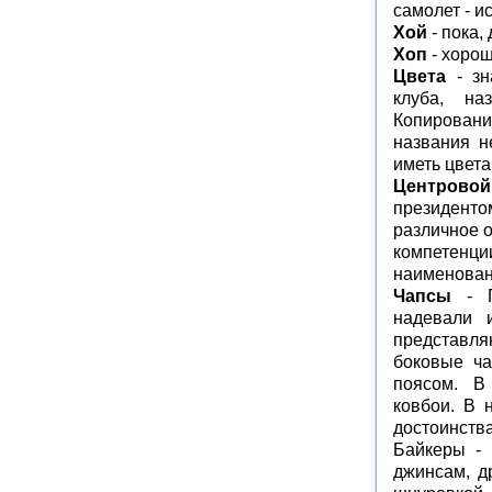
самолет - и
Хой
- пока,
Хоп
- хорош
Цвета
- зн
клуба, на
Копировани
названия н
иметь цвет
Центровой
президент
различное 
компетенци
наименован
Чапсы
- П
надевали 
представл
боковые ча
поясом. В
ковбои. В 
достоинств
Байкеры - 
джинсам, д