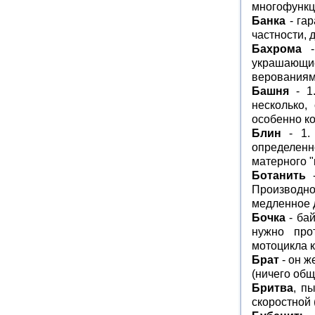
многофункц
Банка
- гар
частности, 
Бахрома
- 
украшающи
верованиям
Башня
- 1.
несколько,
особенно ко
Блин
- 1. 
определенн
матерного "
Ботанить
-
Производно
медленное д
Бочка
- бай
нужно про
мотоцикла 
Брат
- он 
(ничего общ
Бритва
, п
скоростной