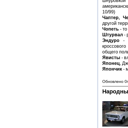
шнуровкой
американск
10/99)
Чаптер, Ч
другой терр
Чопеть
- то
Штурвал
- 
Эндуро
- e
кроссового
общего пол
Явисты
- в
Японец
, Д
Япончик
- 
Обновлено 04
Народны