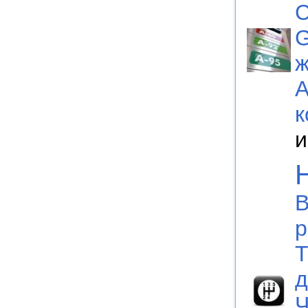
С
G
ж
А
к
и
В
р
Т
д
Ч