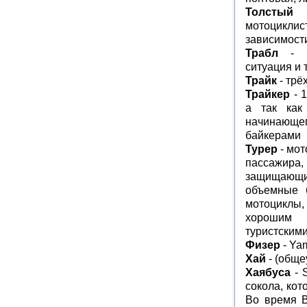
Толстый
- 
мотоцикли
зависимости
Трабл
- по
ситуация и т
Трайк
- трё
Трайкер
- 1
а так как
начинающег
байкерами
Турер
- мот
пассажира
защищающи
объемные 
мотоциклы,
хорошим 
туристским
Физер
- Ya
Хай
- (обще
Хаябуса
- 
сокола, кот
Во время В