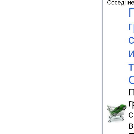
Соседние
П
г
с
в