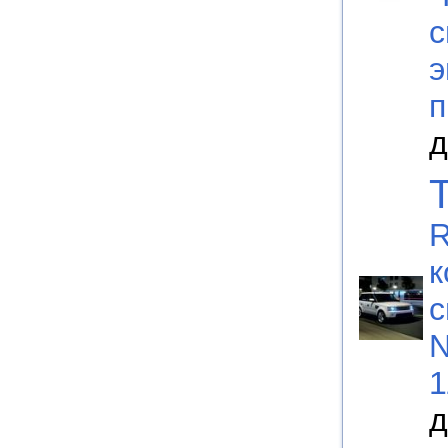
с
э
п
д
R
к
с
N
1
д