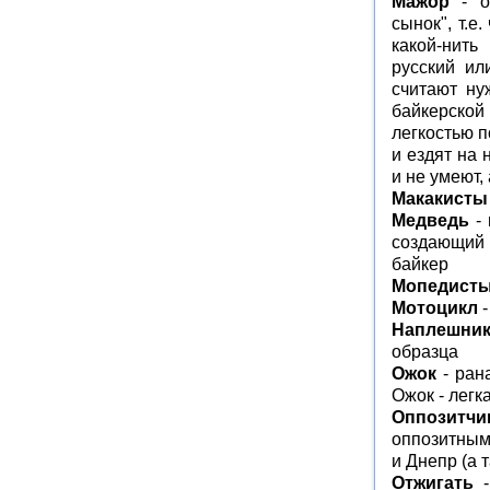
Мажор
- об
сынок", т.е
какой-нить
русский ил
считают ну
байкерской
легкостью 
и ездят на 
и не умеют,
Макакисты
Медведь
- 
создающий 
байкер
Мопедист
Мотоцикл
-
Наплешни
образца
Ожок
- ран
Ожок - легк
Оппозитчи
оппозитным
и Днепр (а 
Отжигать
-