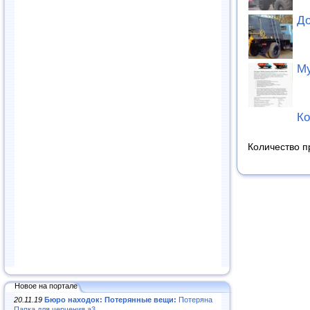
До
М
К
Количество п
Новое на портале
20.11.19
Бюро находок: Потерянные вещи:
Потеряна
Папка для черчения а3