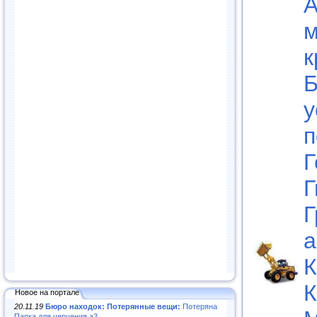
А
к
Б
у
п
Г
Г
Г
а
К
К
Новое на портале
20.11.19
Бюро находок: Потерянные вещи:
Потеряна
Папка для черчения а3