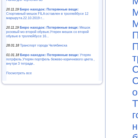
М
М
20.11.19
Бюро находок: Потерянные вещи:
Спортивный мешок FILA оставлен в троллейбусе 12
маршрута.22.10.2019 г...
20.11.19
Бюро находок: Потерянные вещи:
Мешок
П
розовый мо второй обувью.Утерен мешок со второй
обувью в троллейбусе 16...
П
28.01.18
Транспорт города Челябинска
т
01.01.18
Бюро находок: Потерянные вещи:
Утерян
потрфель.Утерян портфель бежево-коричневого цвета ,
внутри 3 тетради..
Посмотреть все
С
о
г
н
б