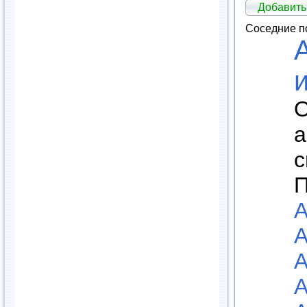
Добавить
Соседние п
О
а
с
П
А
А
А
А