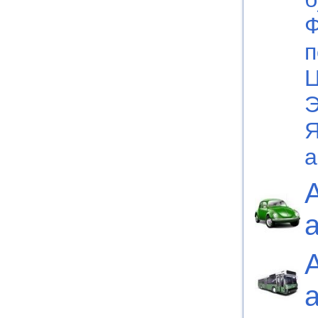
Ф
п
Ц
Э
а