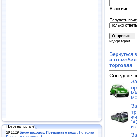
Ваше имя
Получать почт
модератором.
Вернуться 
автомобиля
торговля
Соседние п
За
пр
МА
MO
За
тр
ФИ
"А
Новое на портале
ин
20.11.19
Бюро находок: Потерянные вещи:
Потеряна
За
Папка для черчения а3