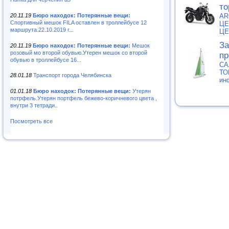
то
20.11.19
Бюро находок: Потерянные вещи:
AR
Спортивный мешок FILA оставлен в троллейбусе 12
ЦЕ
маршрута.22.10.2019 г...
ЦЕ
За
20.11.19
Бюро находок: Потерянные вещи:
Мешок
розовый мо второй обувью.Утерен мешок со второй
пр
обувью в троллейбусе 16...
СА
ТО
28.01.18
Транспорт города Челябинска
ин
01.01.18
Бюро находок: Потерянные вещи:
Утерян
потрфель.Утерян портфель бежево-коричневого цвета ,
внутри 3 тетради..
Посмотреть все