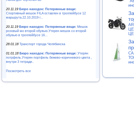
"А
ин
20.11.19
Бюро находок: Потерянные вещи:
За
Спортивный мешок FILA оставлен в троллейбусе 12
маршрута.22.10.2019 г...
то
AR
20.11.19
Бюро находок: Потерянные вещи:
Мешок
ЦЕ
розовый мо второй обувью.Утерен мешок со второй
ЦЕ
обувью в троллейбусе 16...
За
28.01.18
Транспорт города Челябинска
пр
СА
01.01.18
Бюро находок: Потерянные вещи:
Утерян
ТО
потрфель.Утерян портфель бежево-коричневого цвета ,
ин
внутри 3 тетради..
Посмотреть все