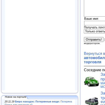
Ваше имя
Получать почт
модератором.
Вернуться 
автомобиля
торговля
Соседние п
За
пр
МА
MO
За
Новое на портале
тр
20.11.19
Бюро находок: Потерянные вещи:
Потеряна
ФИ
Папка для черчения а3