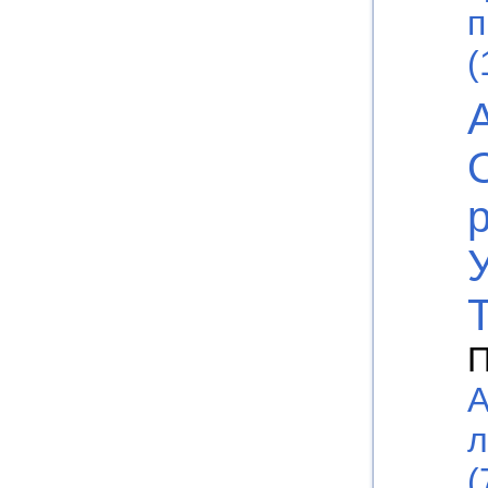
п
(
П
А
л
(