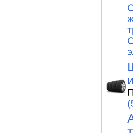
О
ж
т
О
э
П
(