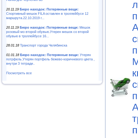
л
20.11.19
Бюро находок: Потерянные вещи:
п
Спортивный мешок FILA оставлен в троллейбусе 12
маршрута.22.10.2019 г...
А
20.11.19
Бюро находок: Потерянные вещи:
Мешок
розовый мо второй обувью.Утерен мешок со второй
с
обувью в троллейбусе 16...
28.01.18
Транспорт города Челябинска
п
01.01.18
Бюро находок: Потерянные вещи:
Утерян
М
потрфель.Утерян портфель бежево-коричневого цвета ,
внутри 3 тетради..
к
Посмотреть все
с
п
А
т
п