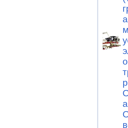
г
а
м
у
э
о
т
р
О
а
О
в