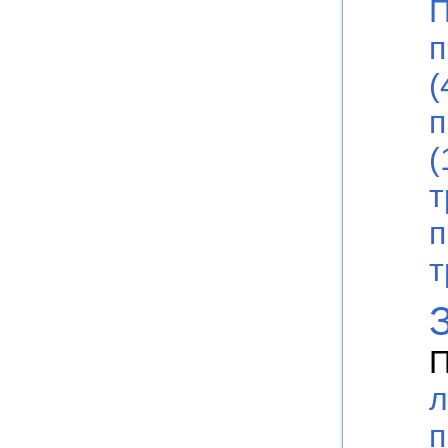
П
п
(
п
(
т
п
т
П
л
п