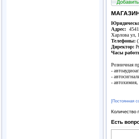
Добавить
МАГАЗИН
Юридическо
Адрес:
45410
Харлова ул, 
Телефоны:
(
Директор:
Р
Часы работ
Розничная п
- автоаудиоа
- автосигнал
- автохимия,
[Постоянная с
Количество 
Есть вопр