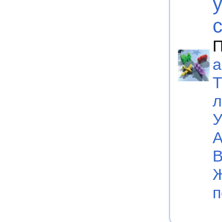
у
П
а
Т
л
У
А
В
п