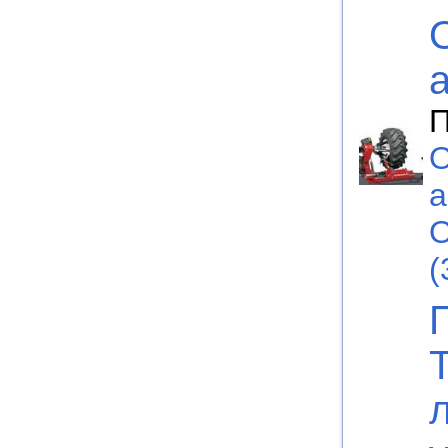
П
О
а
О
(