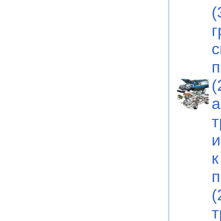
(
г
с
п
(
а
т
и
к
п
(
т