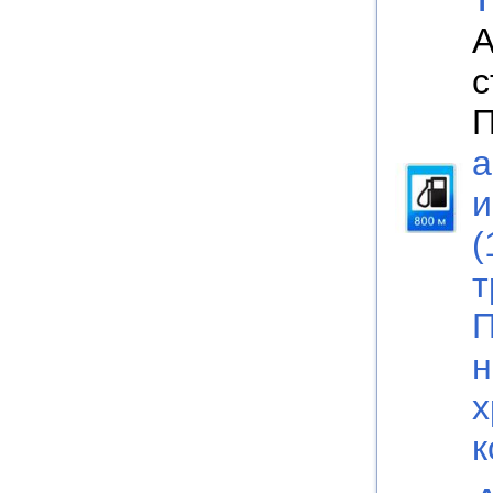
А
с
П
а
и
(
т
П
н
х
к