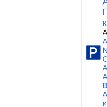
А
А
№
А
А
В
А