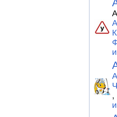
А
А
К
Ф
А
Ч
,