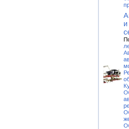
п
А
и
с
П
л
А
а
м
Р
о
К
О
а
р
О
ж
О