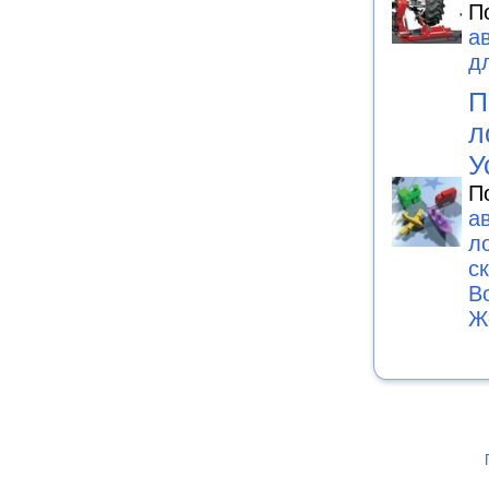
П
а
д
П
л
У
П
а
л
с
В
Ж