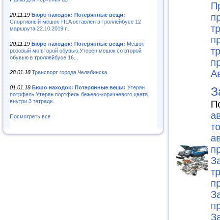
П
20.11.19
Бюро находок: Потерянные вещи:
п
Спортивный мешок FILA оставлен в троллейбусе 12
т
маршрута.22.10.2019 г...
п
20.11.19
Бюро находок: Потерянные вещи:
Мешок
т
розовый мо второй обувью.Утерен мешок со второй
обувью в троллейбусе 16...
п
А
28.01.18
Транспорт города Челябинска
З
01.01.18
Бюро находок: Потерянные вещи:
Утерян
потрфель.Утерян портфель бежево-коричневого цвета ,
внутри 3 тетради..
П
а
Посмотреть все
т
а
п
З
т
п
З
п
З