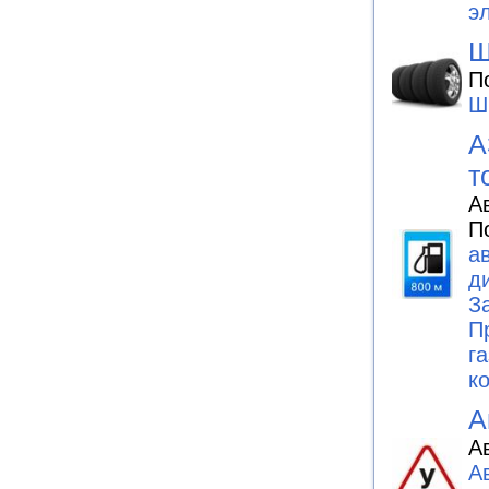
э
Ш
П
Ш
А
т
А
П
а
д
З
П
г
к
А
А
А