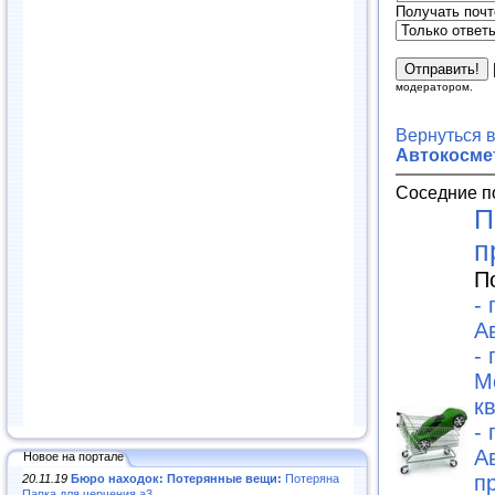
Получать почт
модератором.
Вернуться 
Автокосме
Соседние п
П
п
П
-
А
-
М
к
-
А
Новое на портале
п
20.11.19
Бюро находок: Потерянные вещи:
Потеряна
Папка для черчения а3