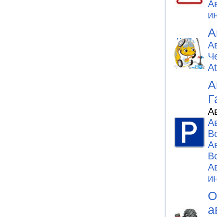
А
и
А
А
Ч
At
А
Г
А
А
В
А
В
А
и
О
а