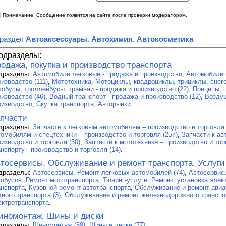
|
Примечание. Сообщение появится на сайте после проверки модератором.
 раздел
Автоаксессуары. Автохимия. Автокосметика
одразделы:
одажа, покупка и производство транспорта
дразделы:
Автомобили легковые - продажа и производство
,
Автомобили 
изводство (111)
,
Мототехника. Мотоциклы, квадроциклы, трициклы, снего
тобусы, троллейбусы, трамваи - продажа и производство (22)
,
Прицепы, 
оизводство (46)
,
Водный транспорт - продажа и производство (12)
,
Воздуш
оизводство
,
Скупка транспорта
,
Авторынки
.
пчасти
дразделы:
Запчасти к легковым автомобилям – производство и торговля 
томобилям и спецтехники – производство и торговля (257)
,
Запчасти к ав
оизводство и торговля (30)
,
Запчасти к мототехнике – производство и тор
нспорту - производство и торговля (14)
.
тосервисы. Обслуживание и ремонт транспорта. Услуги
дразделы:
Автосервисы. Ремонт легковых автомобилей (74)
,
Автосервис
тобусов
,
Ремонт мототранспорта
,
Тюнинг-услуги. Ремонт, установка эле
анспорта
,
Кузовной ремонт автотранспорта
,
Обслуживание и ремонт авиа
ного транспорта (3)
,
Обслуживание и ремонт железнодорожного транспо
ектротранспорта
.
номонтаж. Шины и диски
дразделы:
Шиномонтаж (58)
,
Шины и диски (77)
.