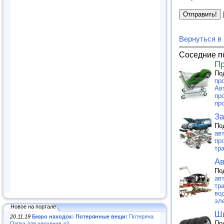
Вернуться в
Соседние п
Пр
По
про
Ав
пр
пр
За
По
ав
пр
тра
Ав
По
ав
тр
вод
эл
Новое на портале
Ши
20.11.19
Бюро находок: Потерянные вещи:
Потеряна
По
Папка для черчения а3