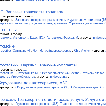
С. Заправка транспорта топливом
тозаправочные станции
...
дразделы:
Заправка автотранспорта бензином и дизельным топливом (15
одажа оптом нефтепродуктов и газа, хранение. Управляющие компании (
втошколы
тошколы города
...
тошкола
,
Автошкола Кафс НОУ
,
Автошкола Форсаж М
, и другая
информа
томойки
томойка "Элиткарс74"
,
Челябстройдормашсервис
,
Chip-Atelier
, и другая
тостоянки. Паркинг. Гаражные комплексы
тостоянки города
...
тостоянка
,
Автостоянка № 8 Всероссийское Общество Автомобилистов
щество Автомобилистов
, и другая
информация
.
орудование для автосервисов, АЗС
дразделы:
Оборудование для автосервисов (38)
,
Оборудование для АЗС 
ревозки. Транспортно-логистические услуги. Услуги скл
дразделы:
Грузовые автоперевозки (363)
,
Транспортно-логистические услу