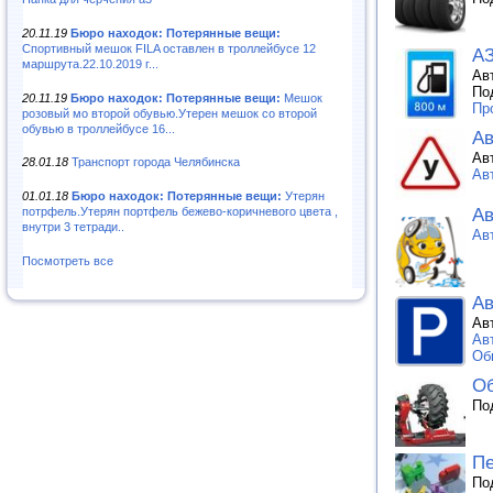
20.11.19
Бюро находок: Потерянные вещи:
Спортивный мешок FILA оставлен в троллейбусе 12
АЗ
маршрута.22.10.2019 г...
Ав
По
20.11.19
Бюро находок: Потерянные вещи:
Мешок
Пр
розовый мо второй обувью.Утерен мешок со второй
обувью в троллейбусе 16...
А
Ав
28.01.18
Транспорт города Челябинска
Ав
01.01.18
Бюро находок: Потерянные вещи:
Утерян
Ав
потрфель.Утерян портфель бежево-коричневого цвета ,
внутри 3 тетради..
Ав
Посмотреть все
Ав
Ав
Ав
Об
Об
По
Пе
По