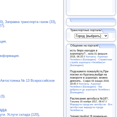
0)
,
Заправка транспорта газом (33)
,
27)
.
Транспортные порталы
ция
.
Общение на портале
есть бюро находок в
аэропорту?..
люба 01 февраля
информация
.
2018, 06:33 //
Контакты. Аэропорт
Челябинск (Баландино) - Справочная
служба аэропорта «Челябинск»
(Баландино)
Подскажите пожалуйста,При
поезке из Кургана,выйдя на
повороте в аэропорт, можно
,
Автостоянка № 13 Всероссийское
доехать..
София 04 января 2018,
18:45 //
Контакты. Аэропорт
Челябинск (Баландино) - Как
добраться до аэропорта Челябинск
(Баландино)
(3)
.
Расписание автобуса №18?..
Татьяна 16 ноября 2017, 09:47 //
Маршруты городских автобусов - Все
автобусные маршруты города
ада
Челябинска
ги. Услуги склада (120)
,
Здравствуйте! Я правильно