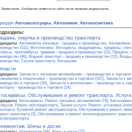
|
Примечание. Сообщение появится на сайте после проверки модератором.
 раздел
Автоаксессуары. Автохимия. Автокосметика
одразделы:
одажа, покупка и производство транспорта
дразделы:
Автомобили легковые - продажа и производство
,
Автомобили 
изводство (111)
,
Мототехника. Мотоциклы, квадроциклы, трициклы, снего
тобусы, троллейбусы, трамваи - продажа и производство (22)
,
Прицепы, 
оизводство (46)
,
Водный транспорт - продажа и производство (12)
,
Воздуш
оизводство
,
Скупка транспорта
,
Авторынки
.
пчасти
дразделы:
Запчасти к легковым автомобилям – производство и торговля 
томобилям и спецтехники – производство и торговля (257)
,
Запчасти к ав
оизводство и торговля (30)
,
Запчасти к мототехнике – производство и тор
нспорту - производство и торговля (14)
.
тосервисы. Обслуживание и ремонт транспорта. Услуги
дразделы:
Автосервисы. Ремонт легковых автомобилей (74)
,
Автосервис
тобусов
,
Ремонт мототранспорта
,
Тюнинг-услуги. Ремонт, установка эле
анспорта
,
Кузовной ремонт автотранспорта
,
Обслуживание и ремонт авиа
ного транспорта (3)
,
Обслуживание и ремонт железнодорожного транспо
ектротранспорта
.
номонтаж. Шины и диски
дразделы:
Шиномонтаж (58)
,
Шины и диски (77)
.