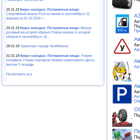
20.11.19
Бюро находок: Потерянные вещи:
Спортивный мешок FILA оставлен в троллейбусе 12
АЗ
маршрута.22.10.2019 г...
Ав
По
20.11.19
Бюро находок: Потерянные вещи:
Мешок
Пр
розовый мо второй обувью.Утерен мешок со второй
обувью в троллейбусе 16...
А
Ав
28.01.18
Транспорт города Челябинска
Ав
01.01.18
Бюро находок: Потерянные вещи:
Утерян
Ав
потрфель.Утерян портфель бежево-коричневого цвета ,
внутри 3 тетради..
Ав
Посмотреть все
Ав
Ав
Ав
Об
Об
По
Пе
По