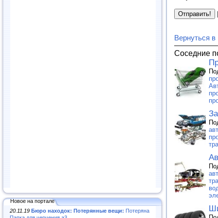
Вернуться в
Соседние п
Пр
По
про
Ав
пр
пр
За
По
ав
пр
тра
Ав
По
ав
тр
вод
эл
Новое на портале
Ши
20.11.19
Бюро находок: Потерянные вещи:
Потеряна
По
Папка для черчения а3