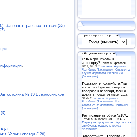
0)
,
Заправка транспорта газом (33)
,
27)
.
Транспортные порталы
ция
.
Общение на портале
есть бюро находок в
аэропорту?..
люба 01 февраля
информация
.
2018, 06:33 //
Контакты. Аэропорт
Челябинск (Баландино) - Справочная
служба аэропорта «Челябинск»
(Баландино)
Подскажите пожалуйста,При
поезке из Кургана,выйдя на
повороте в аэропорт, можно
,
Автостоянка № 13 Всероссийское
доехать..
София 04 января 2018,
18:45 //
Контакты. Аэропорт
Челябинск (Баландино) - Как
добраться до аэропорта Челябинск
(Баландино)
(3)
.
Расписание автобуса №18?..
Татьяна 16 ноября 2017, 09:47 //
Маршруты городских автобусов - Все
автобусные маршруты города
ада
Челябинска
ги. Услуги склада (120)
,
Здравствуйте! Я правильно