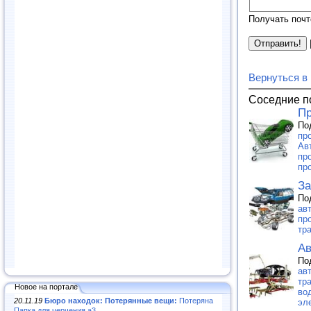
Получать почт
Вернуться в
Соседние п
Пр
По
про
Ав
пр
пр
За
По
ав
пр
тра
Ав
По
ав
тр
Новое на портале
вод
20.11.19
Бюро находок: Потерянные вещи:
Потеряна
эл
Папка для черчения а3