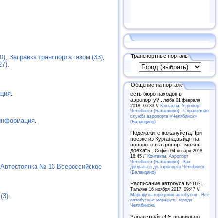
Транспортные порталы
0)
,
Заправка транспорта газом (33)
,
27)
.
Общение на портале
ция
.
есть бюро находок в
аэропорту?..
люба 01 февраля
2018, 06:33 //
Контакты. Аэропорт
Челябинск (Баландино) - Справочная
служба аэропорта «Челябинск»
информация
.
(Баландино)
Подскажите пожалуйста,При
поезке из Кургана,выйдя на
повороте в аэропорт, можно
доехать..
София 04 января 2018,
18:45 //
Контакты. Аэропорт
Челябинск (Баландино) - Как
,
Автостоянка № 13 Всероссийское
добраться до аэропорта Челябинск
(Баландино)
Расписание автобуса №18?..
Татьяна 16 ноября 2017, 09:47 //
Маршруты городских автобусов - Все
(3)
.
автобусные маршруты города
Челябинска
Здравствуйте! Я правильно