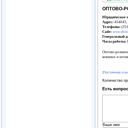
ОПТОВО-Р
Юридическое н
Адрес:
454045, 
Телефоны:
(35
Сайт:
www.shini
Генеральный д
Часы работы:
Оптово-розничн
кованых и штам
[Постоянная ссы
Количество п
Есть вопрос
Ваше имя