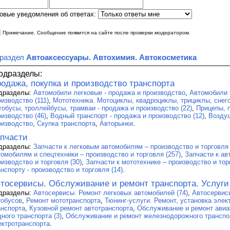
овые уведомления об ответах:
|
Примечание. Сообщение появится на сайте после проверки модератором.
 раздел
Автоаксессуары. Автохимия. Автокосметика
одразделы:
одажа, покупка и производство транспорта
дразделы:
Автомобили легковые - продажа и производство
,
Автомобили 
изводство (111)
,
Мототехника. Мотоциклы, квадроциклы, трициклы, снего
тобусы, троллейбусы, трамваи - продажа и производство (22)
,
Прицепы, 
оизводство (46)
,
Водный транспорт - продажа и производство (12)
,
Воздуш
оизводство
,
Скупка транспорта
,
Авторынки
.
пчасти
дразделы:
Запчасти к легковым автомобилям – производство и торговля 
томобилям и спецтехники – производство и торговля (257)
,
Запчасти к ав
оизводство и торговля (30)
,
Запчасти к мототехнике – производство и тор
нспорту - производство и торговля (14)
.
тосервисы. Обслуживание и ремонт транспорта. Услуги
дразделы:
Автосервисы. Ремонт легковых автомобилей (74)
,
Автосервис
тобусов
,
Ремонт мототранспорта
,
Тюнинг-услуги. Ремонт, установка эле
анспорта
,
Кузовной ремонт автотранспорта
,
Обслуживание и ремонт авиа
ного транспорта (3)
,
Обслуживание и ремонт железнодорожного транспо
ектротранспорта
.