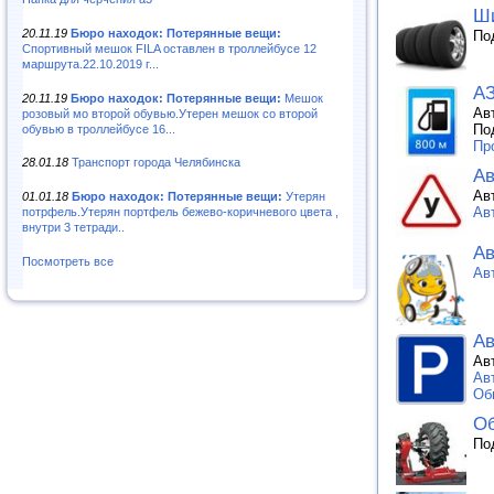
Ши
20.11.19
Бюро находок: Потерянные вещи:
По
Спортивный мешок FILA оставлен в троллейбусе 12
маршрута.22.10.2019 г...
АЗ
20.11.19
Бюро находок: Потерянные вещи:
Мешок
Ав
розовый мо второй обувью.Утерен мешок со второй
По
обувью в троллейбусе 16...
Пр
28.01.18
Транспорт города Челябинска
А
Ав
01.01.18
Бюро находок: Потерянные вещи:
Утерян
Ав
потрфель.Утерян портфель бежево-коричневого цвета ,
внутри 3 тетради..
Ав
Посмотреть все
Ав
Ав
Ав
Ав
Об
Об
По