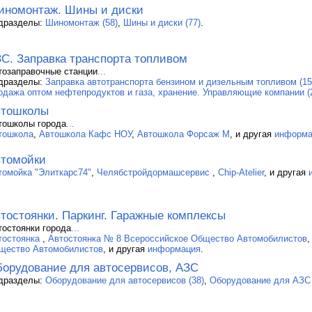
номонтаж. Шины и диски
дразделы:
Шиномонтаж (58)
,
Шины и диски (77)
.
С. Заправка транспорта топливом
тозаправочные станции
...
дразделы:
Заправка автотранспорта бензином и дизельным топливом (15
одажа оптом нефтепродуктов и газа, хранение. Управляющие компании (
втошколы
тошколы города
...
тошкола
,
Автошкола Кафс НОУ
,
Автошкола Форсаж М
, и другая
информа
томойки
томойка "Элиткарс74"
,
Челябстройдормашсервис
,
Chip-Atelier
, и другая
тостоянки. Паркинг. Гаражные комплексы
тостоянки города
...
тостоянка
,
Автостоянка № 8 Всероссийское Общество Автомобилистов
щество Автомобилистов
, и другая
информация
.
орудование для автосервисов, АЗС
дразделы:
Оборудование для автосервисов (38)
,
Оборудование для АЗС 