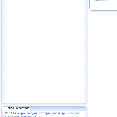
Новое на портале
20.11.19
Бюро находок: Потерянные вещи:
Потеряна
Папка для черчения а3