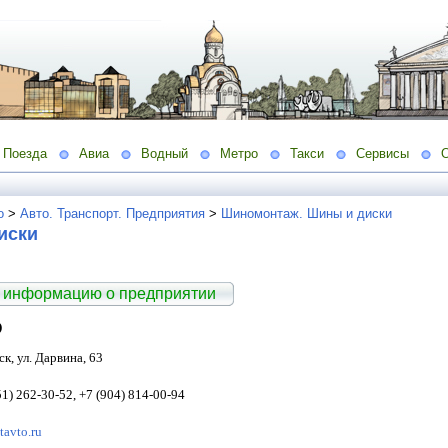
Поезда
Авиа
Водный
Метро
Такси
Сервисы
о
>
Авто. Транспорт. Предприятия
>
Шиномонтаж. Шины и диски
иски
 информацию о предприятии
O
к, ул. Дарвина, 63
51) 262-30-52
,
+7 (904) 814-00-94
tavto.ru