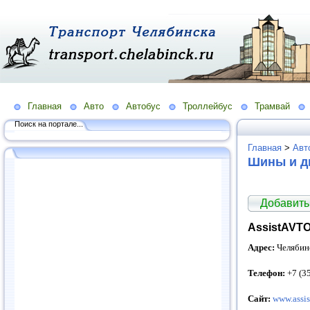
Главная
Авто
Автобус
Троллейбус
Трамвай
Поиск на портале...
Главная
>
Авт
Шины и д
Добавить
AssistAVT
Адрес:
Челябинс
Телефон:
+7 (3
Сайт:
www.assis