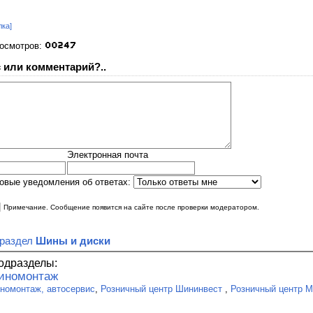
лка]
росмотров:
 или комментарий?..
Электронная почта
овые уведомления об ответах:
|
Примечание. Сообщение появится на сайте после проверки модератором.
 раздел
Шины и диски
одразделы:
иномонтаж
номонтаж, автосервис
,
Розничный центр Шининвест
,
Розничный центр M