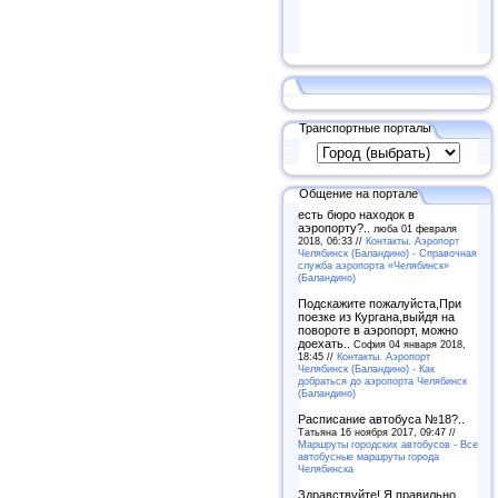
Транспортные порталы
Общение на портале
есть бюро находок в
аэропорту?..
люба 01 февраля
2018, 06:33 //
Контакты. Аэропорт
Челябинск (Баландино) - Справочная
служба аэропорта «Челябинск»
(Баландино)
Подскажите пожалуйста,При
поезке из Кургана,выйдя на
повороте в аэропорт, можно
доехать..
София 04 января 2018,
18:45 //
Контакты. Аэропорт
Челябинск (Баландино) - Как
добраться до аэропорта Челябинск
(Баландино)
Расписание автобуса №18?..
Татьяна 16 ноября 2017, 09:47 //
Маршруты городских автобусов - Все
автобусные маршруты города
Челябинска
Здравствуйте! Я правильно