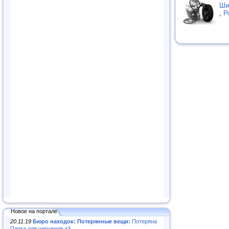
Ши
,
Р
Новое на портале
20.11.19
Бюро находок: Потерянные вещи:
Потеряна
Папка для черчения а3