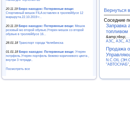
20.11.19
Бюро находок: Потерянные вещи:
Вернуться 
Спортивный мешок FILA оставлен в троллейбусе 12
маршрута.22.10.2019 г...
Соседние п
Заправка 
20.11.19
Бюро находок: Потерянные вещи:
Мешок
розовый мо второй обувью.Утерен мешок со второй
топливом
обувью в троллейбусе 16...
&amp;nbsp;
...
АЗС
,
АЗС
,
А
28.01.18
Транспорт города Челябинска
Продажа о
01.01.18
Бюро находок: Потерянные вещи:
Утерян
Управляю
потрфель.Утерян портфель бежево-коричневого цвета ,
N.C.OIL (ЭН.
внутри 3 тетради..
"АВТОСНАБ"
Посмотреть все