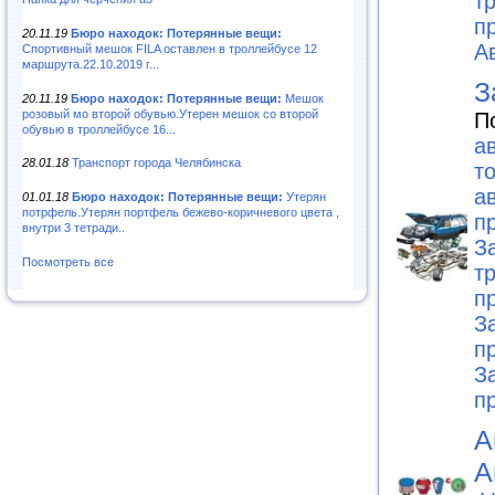
т
п
20.11.19
Бюро находок: Потерянные вещи:
А
Спортивный мешок FILA оставлен в троллейбусе 12
маршрута.22.10.2019 г...
З
20.11.19
Бюро находок: Потерянные вещи:
Мешок
розовый мо второй обувью.Утерен мешок со второй
П
обувью в троллейбусе 16...
а
28.01.18
Транспорт города Челябинска
т
а
01.01.18
Бюро находок: Потерянные вещи:
Утерян
потрфель.Утерян портфель бежево-коричневого цвета ,
п
внутри 3 тетради..
З
Посмотреть все
т
п
З
п
З
п
А
А