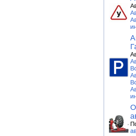
А
А
А
и
А
Г
А
А
В
А
В
А
и
О
а
П
а