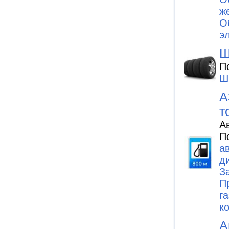
ж
О
э
Ш
П
Ш
А
т
А
П
а
д
З
П
г
к
А