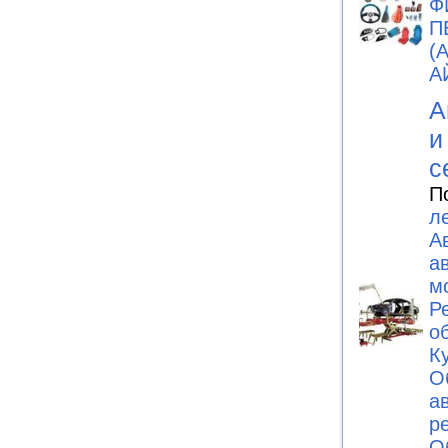
Ф
П
(
А
А
и
с
П
л
А
а
м
Р
о
К
О
а
р
О