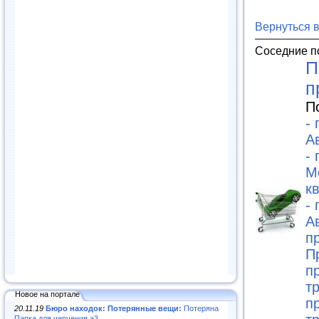
Вернуться 
Соседние п
П
п
П
-
А
-
М
к
-
А
п
П
п
т
Новое на портале
п
20.11.19
Бюро находок: Потерянные вещи:
Потеряна
Папка для черчения а3