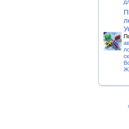
д
П
л
У
П
а
л
с
В
Ж