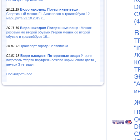
D
20.11.19
Бюро находок: Потерянные вещи:
С
Спортивный мешок FILA оставлен в троллейбусе 12
маршрута.22.10.2019 г...
(
20.11.19
Бюро находок: Потерянные вещи:
Мешок
В
розовый мо второй обувью.Утерен мешок со второй
обувью в троллейбусе 16...
Т
28.01.18
Транспорт города Челябинска
"
Л
01.01.18
Бюро находок: Потерянные вещи:
Утерян
потрфель.Утерян портфель бежево-коричневого цвета ,
К
внутри 3 тетради..
Т
Посмотреть все
Э
"
и
Ж
п
О
D
С