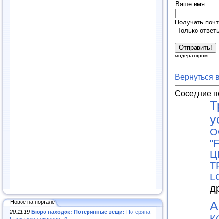
Ваше имя
Получать почт
модератором.
Вернуться 
Соседние п
Т
у
О
"
Ц
Т
L
д
Новое на портале
А
20.11.19
Бюро находок: Потерянные вещи:
Потеряна
К
Папка для черчения а3