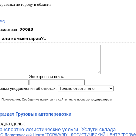
еревозки по городу и области
лка]
росмотров:
 или комментарий?..
Электронная почта
овые уведомления об ответах:
|
Примечание. Сообщение появится на сайте после проверки модератором.
 раздел
Грузовые автоперевозки
одразделы:
анспортно-логистические услуги. Услуги склада
О Логистический Центр "FORWARD"
,
ЛОГИСТИЧЕСКИЙ ЦЕНТР "FORWA