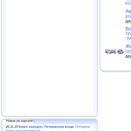
КО
Ав
КО
др
Во
ТР
"А
Же
ОО
др
Новое на портале
20.11.19
Бюро находок: Потерянные вещи:
Потеряна
Папка для черчения а3