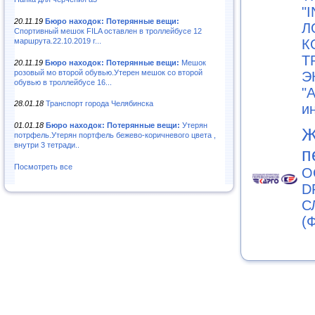
"
20.11.19
Бюро находок: Потерянные вещи:
Л
Спортивный мешок FILA оставлен в троллейбусе 12
маршрута.22.10.2019 г...
К
Т
20.11.19
Бюро находок: Потерянные вещи:
Мешок
розовый мо второй обувью.Утерен мешок со второй
Э
обувью в троллейбусе 16...
"
28.01.18
Транспорт города Челябинска
и
01.01.18
Бюро находок: Потерянные вещи:
Утерян
Ж
потрфель.Утерян портфель бежево-коричневого цвета ,
внутри 3 тетради..
п
Посмотреть все
О
D
С
(