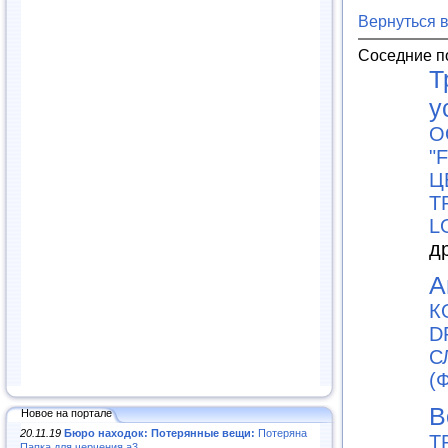
Вернуться 
Соседние п
Т
у
О
"
Ц
Т
L
д
А
К
D
С
(
В
Новое на портале
20.11.19
Бюро находок: Потерянные вещи:
Потеряна
Т
Папка для черчения а3