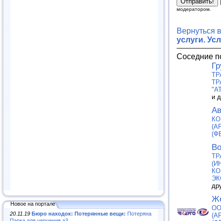
модератором.
Вернуться 
услуги. Ус
Соседние п
Гр
ТР
ТР
"A
и 
Ав
КО
(А
(Ф
Во
ТР
(И
КО
ЭК
др
Же
Новое на портале
ОО
20.11.19
Бюро находок: Потерянные вещи:
Потеряна
(А
Папка для черчения а3