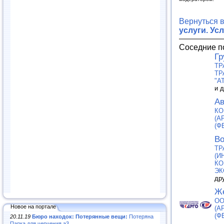
Вернуться 
услуги. Ус
Соседние п
Гр
ТР
ТР
"A
и 
Ав
КО
(А
(Ф
Во
ТР
(И
КО
ЭК
др
Же
ОО
Новое на портале
(А
(Ф
20.11.19
Бюро находок: Потерянные вещи:
Потеряна
Папка для черчения а3