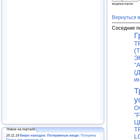
модератором.
Вернуться 
Соседние п
Г
Т
(
Э
"
(
и
Т
у
О
"
Ц
Т
Новое на портале
L
20.11.19
Бюро находок: Потерянные вещи:
Потеряна
Папка для черчения а3