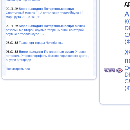
д
20.11.19
Бюро находок: Потерянные вещи:
А
Спортивный мешок FILA оставлен в троллейбусе 12
маршрута.22.10.2019 г...
К
20.11.19
Бюро находок: Потерянные вещи:
Мешок
D
розовый мо второй обувью.Утерен мешок со второй
С
обувью в троллейбусе 16...
(
28.01.18
Транспорт города Челябинска
Ж
01.01.18
Бюро находок: Потерянные вещи:
Утерян
потрфель.Утерян портфель бежево-коричневого цвета ,
п
внутри 3 тетради..
О
Посмотреть все
D
С
(