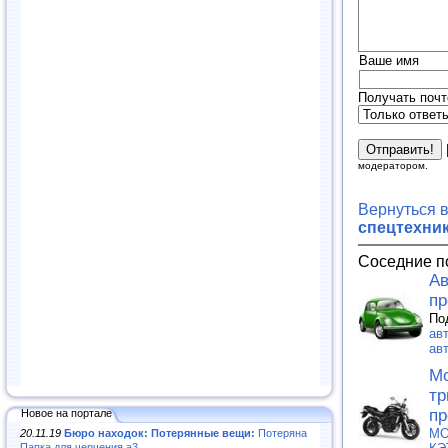
Ваше имя
Получать почт
модератором.
Вернуться 
спецтехник
Соседние п
Ав
пр
По
ав
ав
Мо
тр
пр
Новое на портале
МО
20.11.19
Бюро находок: Потерянные вещи:
Потеряна
Папка для черчения а3