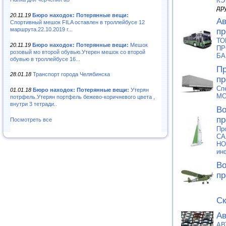
КЭ
др
20.11.19
Бюро находок: Потерянные вещи:
Ав
Спортивный мешок FILA оставлен в троллейбусе 12
маршрута.22.10.2019 г...
пр
ТО
20.11.19
Бюро находок: Потерянные вещи:
Мешок
ПР
розовый мо второй обувью.Утерен мешок со второй
БА
обувью в троллейбусе 16...
Пр
28.01.18
Транспорт города Челябинска
пр
Сп
01.01.18
Бюро находок: Потерянные вещи:
Утерян
MO
потрфель.Утерян портфель бежево-коричневого цвета ,
внутри 3 тетради..
Во
пр
Посмотреть все
Пр
СА
HO
ин
Во
пр
Ск
Ав
АВ