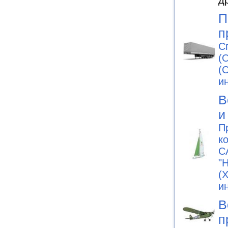
д
П
п
С
(
(
и
В
и
П
к
С
"
(
и
В
п