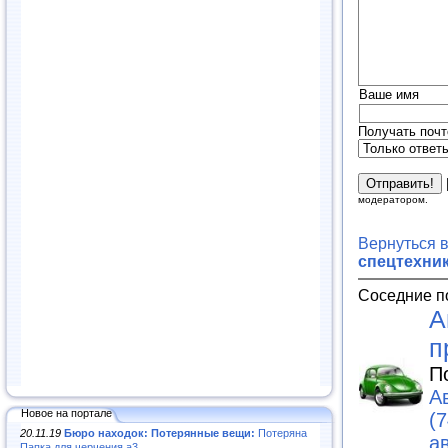
Ваше имя
Получать почт
модератором.
Вернуться 
спецтехник
Соседние п
А
п
П
А
Новое на портале
(7
20.11.19
Бюро находок: Потерянные вещи:
Потеряна
а
Папка для черчения а3