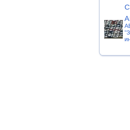
С
А
А
"
и