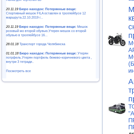
М
20.11.19
Бюро находок: Потерянные вещи:
Спортивный мешок FILA оставлен в троллейбусе 12
к
маршрута.22.10.2019 г...
с
20.11.19
Бюро находок: Потерянные вещи:
Мешок
розовый мо второй обувью.Утерен мешок со второй
п
обувью в троллейбусе 16...
М
28.01.18
Транспорт города Челябинска
A
01.01.18
Бюро находок: Потерянные вещи:
Утерян
М
потрфель.Утерян портфель бежево-коричневого цвета ,
внутри 3 тетради..
(
и
Посмотреть все
А
т
п
Т
"
П
П