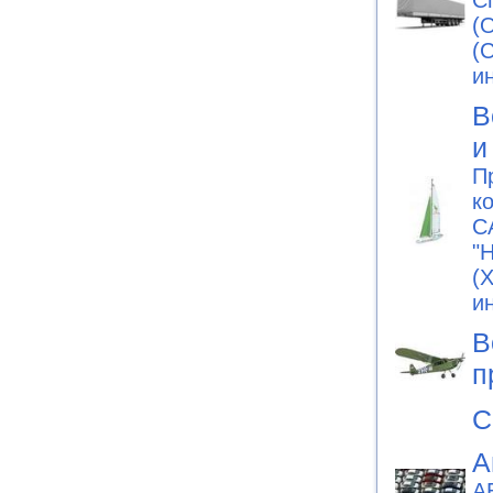
С
(
(
и
В
и
П
к
С
"
(
и
В
п
С
А
А