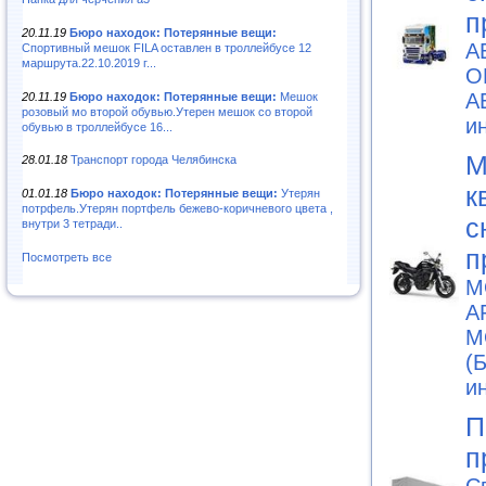
п
20.11.19
Бюро находок: Потерянные вещи:
А
Спортивный мешок FILA оставлен в троллейбусе 12
маршрута.22.10.2019 г...
O
А
20.11.19
Бюро находок: Потерянные вещи:
Мешок
розовый мо второй обувью.Утерен мешок со второй
и
обувью в троллейбусе 16...
М
28.01.18
Транспорт города Челябинска
к
01.01.18
Бюро находок: Потерянные вещи:
Утерян
потрфель.Утерян портфель бежево-коричневого цвета ,
с
внутри 3 тетради..
п
Посмотреть все
М
A
М
(
и
П
п