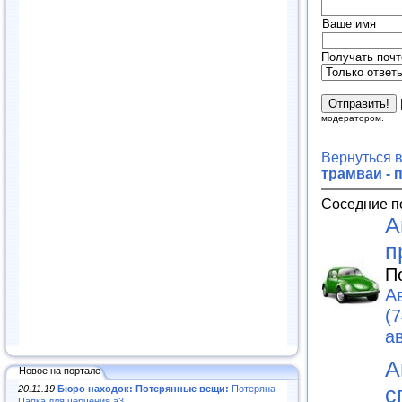
Ваше имя
Получать почт
модератором.
Вернуться 
трамваи - 
Соседние п
А
п
П
А
(7
а
А
Новое на портале
с
20.11.19
Бюро находок: Потерянные вещи:
Потеряна
Папка для черчения а3