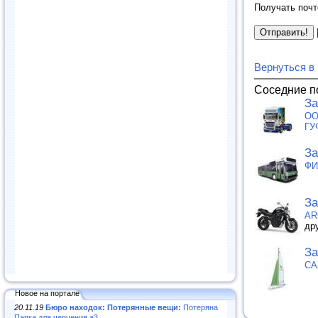
Получать почт
Вернуться в
Соседние п
За
ОО
ГУ
За
ФИ
За
AR
др
За
СА
Новое на портале
20.11.19
Бюро находок: Потерянные вещи:
Потеряна
Папка для черчения а3