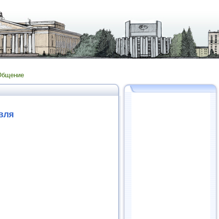
Общение
вля