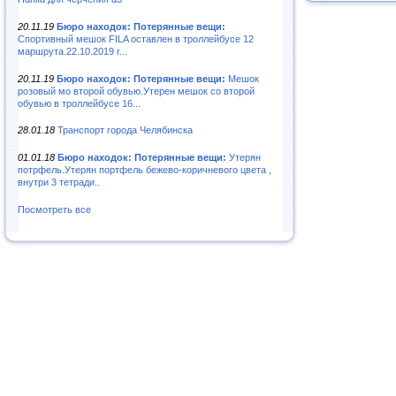
20.11.19
Бюро находок: Потерянные вещи:
Спортивный мешок FILA оставлен в троллейбусе 12
маршрута.22.10.2019 г...
20.11.19
Бюро находок: Потерянные вещи:
Мешок
розовый мо второй обувью.Утерен мешок со второй
обувью в троллейбусе 16...
28.01.18
Транспорт города Челябинска
01.01.18
Бюро находок: Потерянные вещи:
Утерян
потрфель.Утерян портфель бежево-коричневого цвета ,
внутри 3 тетради..
Посмотреть все