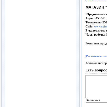
МАГАЗИН "
Юридическое н
Адрес:
454048, 
Телефоны:
(351
Сайт:
www.exist
Руководитель 
Часы работы:
Розничная прод
[Постоянная ссы
Количество п
Есть вопрос
Ваше имя