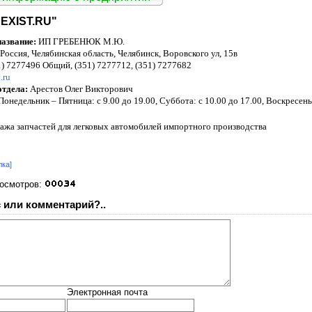
EXIST.RU"
азвание:
ИП ГРЕБЕНЮК М.Ю.
Россия, Челябинская область, Челябинск, Воровского ул, 15в
) 7277496 Общий, (351) 7277712, (351) 7277682
.ru
отдела:
Арестов Олег Викторович
Понедельник – Пятница: с 9.00 до 19.00, Суббота: с 10.00 до 17.00, Воскресе
ажа запчастей для легковых автомобилей импортного производства
лка]
росмотров:
 или комментарий?..
Электронная почта