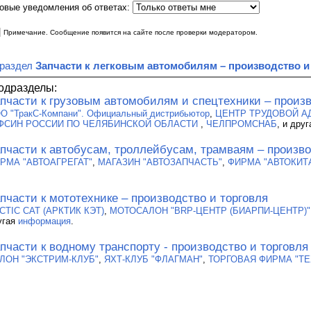
овые уведомления об ответах:
|
Примечание. Сообщение появится на сайте после проверки модератором.
 раздел
Запчасти к легковым автомобилям – производство и
одразделы:
пчасти к грузовым автомобилям и спецтехники – произв
О "ТракС-Компани". Официальный дистрибьютор
,
ЦЕНТР ТРУДОВОЙ А
ФСИН РОССИИ ПО ЧЕЛЯБИНСКОЙ ОБЛАСТИ
,
ЧЕЛПРОМСНАБ
, и дру
пчасти к автобусам, троллейбусам, трамваям – произво
РМА "АВТОАГРЕГАТ"
,
МАГАЗИН "АВТОЗАПЧАСТЬ"
,
ФИРМА "АВТОКИТ
пчасти к мототехнике – производство и торговля
CTIC CAT (АРКТИК КЭТ)
,
МОТОСАЛОН "BRP-ЦЕНТР (БИАРПИ-ЦЕНТР)"
угая
информация
.
пчасти к водному транспорту - производство и торговля
ЛОН "ЭКСТРИМ-КЛУБ"
,
ЯХТ-КЛУБ "ФЛАГМАН"
,
ТОРГОВАЯ ФИРМА "Т