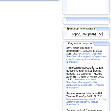
Транспортные порталы
Общение на портале
есть бюро находок в
аэропорту?..
люба 01 февраля
2018, 06:33 //
Контакты. Аэропорт
Челябинск (Баландино) - Справочная
служба аэропорта «Челябинск»
(Баландино)
Подскажите пожалуйста,При
поезке из Кургана,выйдя на
повороте в аэропорт, можно
доехать..
София 04 января 2018,
18:45 //
Контакты. Аэропорт
Челябинск (Баландино) - Как
добраться до аэропорта Челябинск
(Баландино)
Расписание автобуса №18?..
Татьяна 16 ноября 2017, 09:47 //
Маршруты городских автобусов - Все
автобусные маршруты города
Челябинска
Здравствуйте! Я правильно