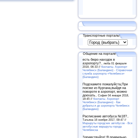
Транспортные порталы
Общение на портале
есть бюро находок в
аэропорту?..
люба 01 февраля
2018, 06:33 //
Контакты. Аэропорт
Челябинск (Баландино) - Справочная
служба аэропорта «Челябинск»
(Баландино)
Подскажите пожалуйста,При
поезке из Кургана,выйдя на
повороте в аэропорт, можно
доехать..
София 04 января 2018,
18:45 //
Контакты. Аэропорт
Челябинск (Баландино) - Как
добраться до аэропорта Челябинск
(Баландино)
Расписание автобуса №18?..
Татьяна 16 ноября 2017, 09:47 //
Маршруты городских автобусов - Все
автобусные маршруты города
Челябинска
Здравствуйте! Я правильно