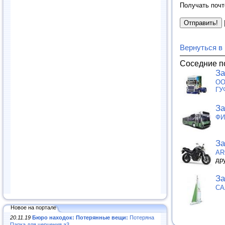
Получать почт
Вернуться в
Соседние п
За
ОО
ГУ
За
ФИ
За
AR
др
За
СА
Новое на портале
20.11.19
Бюро находок: Потерянные вещи:
Потеряна
Папка для черчения а3