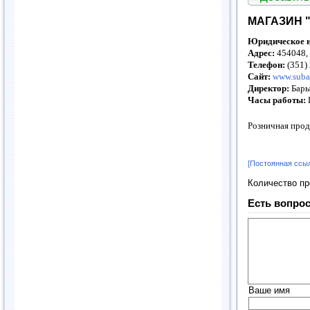
МАГАЗИН "
Юридическое н
Адрес:
454048, 
Телефон:
(351)
Сайт:
www.suba
Директор:
Бары
Часы работы:
Розничная прод
[Постоянная ссы
Количество п
Есть вопрос
Ваше имя