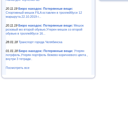
20.11.19
Бюро находок: Потерянные вещи:
Спортивный мешок FILA оставлен в троллейбусе 12
маршрута.22.10.2019 г...
20.11.19
Бюро находок: Потерянные вещи:
Мешок
розовый мо второй обувью.Утерен мешок со второй
обувью в троллейбусе 16...
28.01.18
Транспорт города Челябинска
01.01.18
Бюро находок: Потерянные вещи:
Утерян
потрфель.Утерян портфель бежево-коричневого цвета ,
внутри 3 тетради..
Посмотреть все