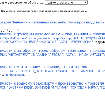
овые уведомления об ответах:
|
Примечание. Сообщение появится на сайте после проверки модератором.
 раздел
Запчасти к легковым автомобилям – производство и
одразделы:
пчасти к грузовым автомобилям и спецтехники – произв
О "ТракС-Компани". Официальный дистрибьютор
,
ЦЕНТР ТРУДОВОЙ А
ФСИН РОССИИ ПО ЧЕЛЯБИНСКОЙ ОБЛАСТИ
,
ЧЕЛПРОМСНАБ
, и дру
пчасти к автобусам, троллейбусам, трамваям – произво
РМА "АВТОАГРЕГАТ"
,
МАГАЗИН "АВТОЗАПЧАСТЬ"
,
ФИРМА "АВТОКИТ
пчасти к мототехнике – производство и торговля
CTIC CAT (АРКТИК КЭТ)
,
МОТОСАЛОН "BRP-ЦЕНТР (БИАРПИ-ЦЕНТР)"
угая
информация
.
пчасти к водному транспорту - производство и торговля
ЛОН "ЭКСТРИМ-КЛУБ"
,
ЯХТ-КЛУБ "ФЛАГМАН"
,
ТОРГОВАЯ ФИРМА "Т