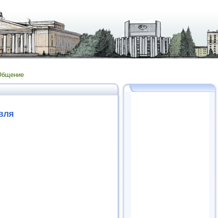
Общение
вля