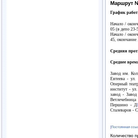
Маршрут №
График работ
Начало / окон
05 (в депо 23-
Начало / окон
45, окончание 
Средняя прот
Среднее время
Завод им. Ко
Евтеева - ул
Оперный театр
институт - ул
завод - Завод
Ветлечебниц
Першино - Д
Сталеваров - 
[Постоянная ссы
Количество п