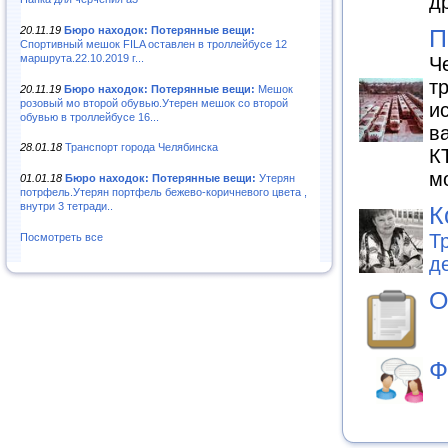
д
20.11.19
Бюро находок: Потерянные вещи:
П
Спортивный мешок FILA оставлен в троллейбусе 12
маршрута.22.10.2019 г...
Ч
т
20.11.19
Бюро находок: Потерянные вещи:
Мешок
розовый мо второй обувью.Утерен мешок со второй
и
обувью в троллейбусе 16...
в
28.01.18
Транспорт города Челябинска
К
м
01.01.18
Бюро находок: Потерянные вещи:
Утерян
потрфель.Утерян портфель бежево-коричневого цвета ,
внутри 3 тетради..
К
Т
Посмотреть все
д
О
Ф