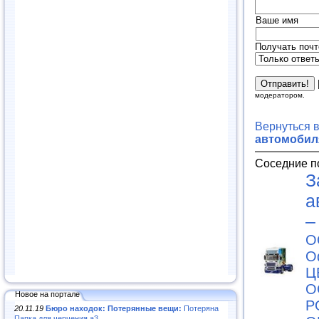
Ваше имя
Получать почт
модератором.
Вернуться 
автомобил
Соседние п
З
а
–
О
О
Ц
О
Новое на портале
Р
20.11.19
Бюро находок: Потерянные вещи:
Потеряна
Папка для черчения а3