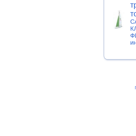
т
т
С
К
Ф
и