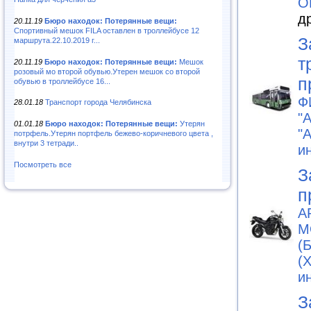
О
д
20.11.19
Бюро находок: Потерянные вещи:
Спортивный мешок FILA оставлен в троллейбусе 12
З
маршрута.22.10.2019 г...
т
20.11.19
Бюро находок: Потерянные вещи:
Мешок
розовый мо второй обувью.Утерен мешок со второй
п
обувью в троллейбусе 16...
Ф
28.01.18
Транспорт города Челябинска
"
01.01.18
Бюро находок: Потерянные вещи:
Утерян
"
потрфель.Утерян портфель бежево-коричневого цвета ,
внутри 3 тетради..
и
Посмотреть все
З
п
A
М
(
(
и
З