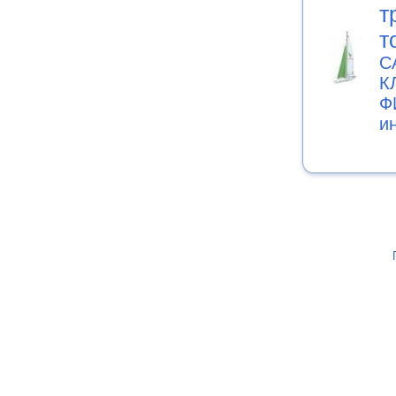
т
т
С
К
Ф
и