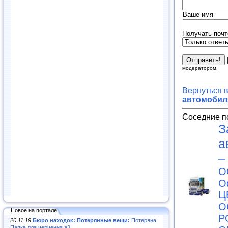
Ваше имя
Получать почт
модератором.
Вернуться 
автомобил
Соседние п
З
а
–
О
О
Ц
О
Новое на портале
Р
20.11.19
Бюро находок: Потерянные вещи:
Потеряна
Папка для черчения а3