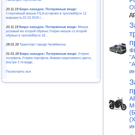
Р
О
20.11.19
Бюро находок: Потерянные вещи:
д
Спортивный мешок FILA оставлен в троллейбусе 12
маршрута.22.10.2019 г...
З
20.11.19
Бюро находок: Потерянные вещи:
Мешок
розовый мо второй обувью.Утерен мешок со второй
т
обувью в троллейбусе 16...
п
28.01.18
Транспорт города Челябинска
Ф
01.01.18
Бюро находок: Потерянные вещи:
Утерян
"
потрфель.Утерян портфель бежево-коричневого цвета ,
внутри 3 тетради..
"
и
Посмотреть все
З
п
A
М
(
(
и