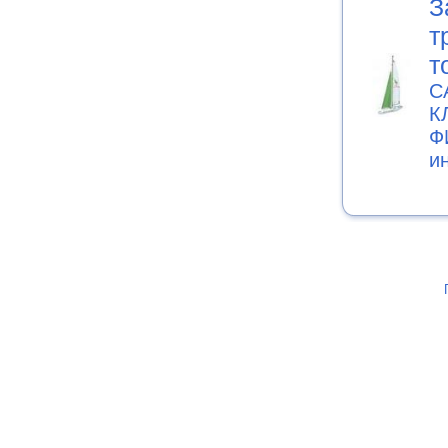
З
т
т
С
К
Ф
и