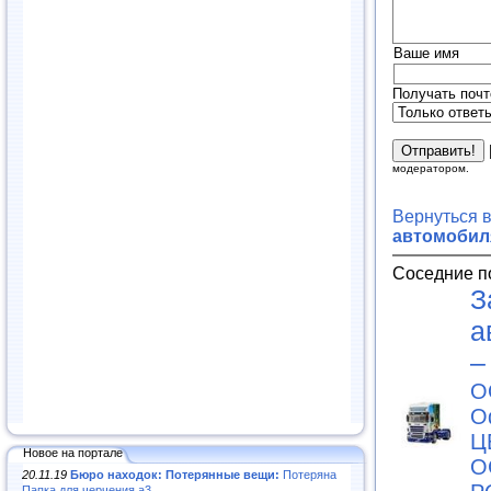
Ваше имя
Получать почт
модератором.
Вернуться 
автомобил
Соседние п
З
а
–
О
О
Ц
Новое на портале
О
20.11.19
Бюро находок: Потерянные вещи:
Потеряна
Папка для черчения а3