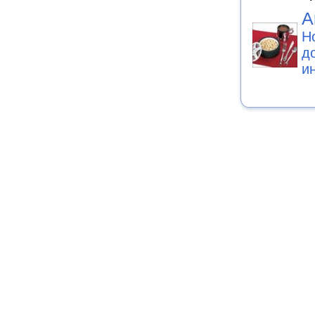
А
Н
д
и