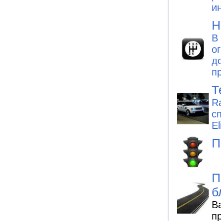
и
Н
В
о
д
п
Т
R
с
El
П
П
б
В
п