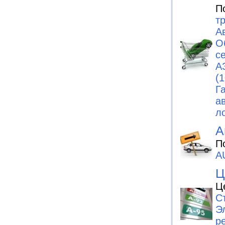
П
т
А
О
с
А
(1
Г
а
л
А
П
A
Ц
Ц
С
Э
р