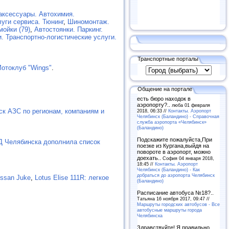
аксессуары. Автохимия.
уги сервиса. Тюнинг
,
Шиномонтаж.
мойки (79)
,
Автостоянки. Паркинг.
. Транспортно-логистические услуги.
Транспортные порталы
отоклуб "Wings"
.
Общение на портале
есть бюро находок в
аэропорту?..
люба 01 февраля
ск АЗС по регионам, компаниям и
2018, 06:33 //
Контакты. Аэропорт
Челябинск (Баландино) - Справочная
служба аэропорта «Челябинск»
(Баландино)
Подскажите пожалуйста,При
 Челябинска дополнила список
поезке из Кургана,выйдя на
повороте в аэропорт, можно
доехать..
София 04 января 2018,
18:45 //
Контакты. Аэропорт
Челябинск (Баландино) - Как
добраться до аэропорта Челябинск
issan Juke
,
Lotus Elise 111R: легкое
(Баландино)
Расписание автобуса №18?..
Татьяна 16 ноября 2017, 09:47 //
Маршруты городских автобусов - Все
автобусные маршруты города
Челябинска
Здравствуйте! Я правильно