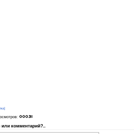
лка]
росмотров:
 или комментарий?..