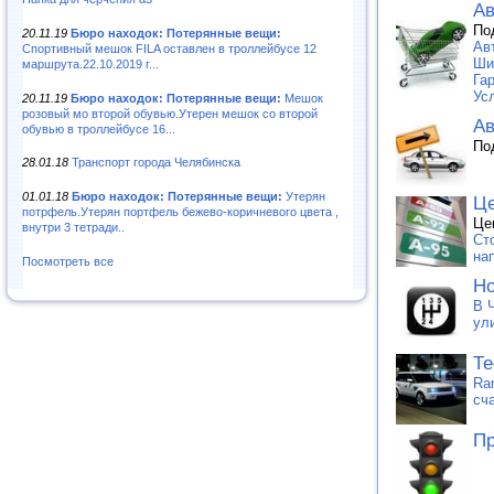
Ав
По
20.11.19
Бюро находок: Потерянные вещи:
Ав
Спортивный мешок FILA оставлен в троллейбусе 12
Ши
маршрута.22.10.2019 г...
Га
Ус
20.11.19
Бюро находок: Потерянные вещи:
Мешок
розовый мо второй обувью.Утерен мешок со второй
Ав
обувью в троллейбусе 16...
По
28.01.18
Транспорт города Челябинска
01.01.18
Бюро находок: Потерянные вещи:
Утерян
Це
потрфель.Утерян портфель бежево-коричневого цвета ,
Це
внутри 3 тетради..
Ст
на
Посмотреть все
Но
В 
ул
Те
Ra
сч
Пр