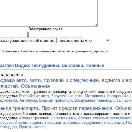
Электронная почта
овые уведомления об ответах:
|
Примечание. Сообщение появится на сайте после проверки модератором.
 раздел
Видео: Тест-драйвы. Выставки. Новинки
одразделы:
одажа авто, мото, грузовой и спецтехники, водного и в
пчастей. Объявления
одажа авто, мото, грузового транспорта, спецтехники, водного и воздушн
дразделы:
Российские авто
,
Зарубежные авто
,
Мотоциклы. Квадроциклы
ецтехника
,
Автобусы
,
Водный транспорт
,
Воздушный транспорт
,
Запчаст
енда транспорта. Прокат средств передвижения. Объяв
енда грузовой и спецтехники, легкового, мото, пассажирского, водного и
дразделы:
Аренда грузовой и спецтехники
,
Аренда легковых автомобиле
тобусов
,
Аренда водного транспорта
,
Аренда воздушного транспорта
,
Пр
ейтбордов
,
Прокат сигвеев
.