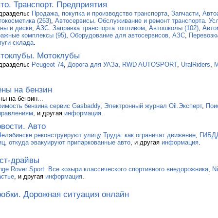
то. Транспорт. Предприятия
дразделы:
Продажа, покупка и производство транспорта
,
Запчасти
,
Авто
токосметика (263)
,
Автосервисы. Обслуживание и ремонт транспорта. Усл
ны и диски
,
АЗС. Заправка транспорта топливом
,
Автошколы (102)
,
Авто
ражные комплексы (95)
,
Оборудование для автосервисов, АЗС
,
Перевозки
луги склада
.
токлубы. Мотоклубы
дразделы:
Peugeot 74
,
Дорога для УАЗа
,
RWD AUTOSPORT
,
UralRiders
,
М
ны на бензин
ны на бензин
...
оимость бензина сервис Gasbaddy
,
Электронный журнал Oil.Эксперт
,
Пои
правлениям
, и другая
информация
.
вости. Авто
Челябинске реконструируют улицу Труда: как ограничат движение
,
ГИБДД
иц, откуда эвакуируют припаркованные авто
, и другая
информация
.
ст-драйвы
nge Rover Sport. Все козыри классического спортивного внедорожника
,
N
астье
, и другая
информация
.
обки. Дорожная ситуация онлайн