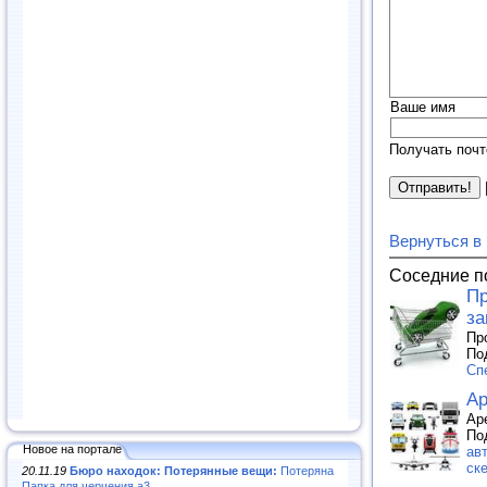
Ваше имя
Получать почт
Вернуться в
Соседние п
Пр
за
Пр
По
Сп
Ар
Ар
По
Новое на портале
ав
ск
20.11.19
Бюро находок: Потерянные вещи:
Потеряна
Папка для черчения а3